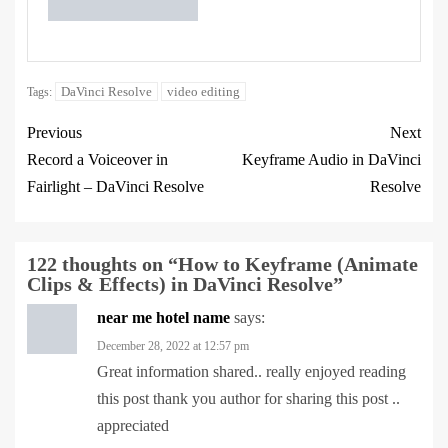
DaVinci Resolve
video editing
Tags:
Previous
Next
Record a Voiceover in
Keyframe Audio in DaVinci
Fairlight – DaVinci Resolve
Resolve
122 thoughts on “
How to Keyframe (Animate
Clips & Effects) in DaVinci Resolve
”
near me hotel name
says:
December 28, 2022 at 12:57 pm
Great information shared.. really enjoyed reading
this post thank you author for sharing this post ..
appreciated
justdial ahmedabad hr contact number
says: