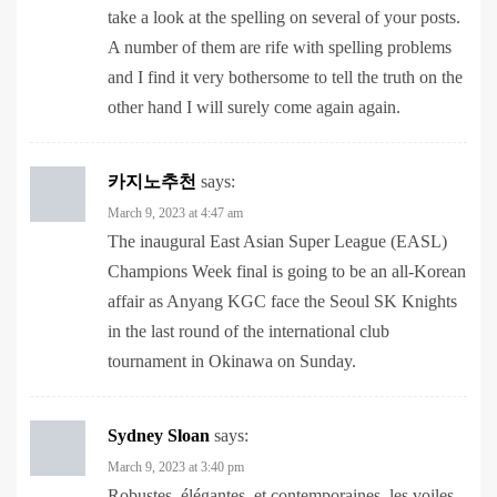
and I find it very bothersome to tell the truth on the
other hand I will surely come again again.
카지노추천
says:
March 9, 2023 at 4:47 am
The inaugural East Asian Super League (EASL)
Champions Week final is going to be an all-Korean
affair as Anyang KGC face the Seoul SK Knights
in the last round of the international club
tournament in Okinawa on Sunday.
Sydney Sloan
says:
March 9, 2023 at 3:40 pm
Robustes, élégantes, et contemporaines, les voiles
sont inspirées des formes aériennes et légères des