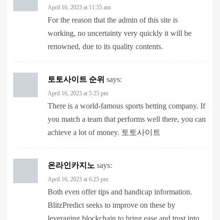
working, no uncertainty very quickly it will be
renowned, due to its quality contents.
토토사이트 순위
says:
April 16, 2023 at 5:25 pm
There is a world-famous sports betting company. If
you match a team that performs well there, you can
achieve a lot of money.
토토사이트
온라인카지노
says:
April 16, 2023 at 6:25 pm
Both even offer tips and handicap information.
BlitzPredict seeks to improve on these by
leveraging blockchain to bring ease and trust into
betting.
온라인블랙잭