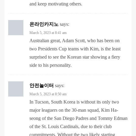
온라인카지노
says:
March 5, 2023 at 8:41 am
Australian great, Adam Scott, who has been on
two Presidents Cup teams with Kim, is the least
surprised to see the Korean star showing a fiery
side to his personality.
안전놀이터
says:
March 5, 2023 at 8:50 am
In Tucson, South Korea is without its only two
major leaguers on the 30-man squad, Kim Ha-
seong of the San Diego Padres and Tommy Edman
of the St. Louis Cardinals, due to their club
commitments. Without the two likely starting
middle infielders, manager Lee Kang-chul has