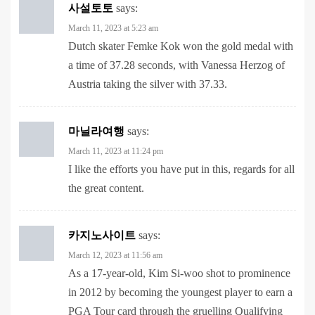
Dutch skater Femke Kok won the gold medal with
a time of 37.28 seconds, with Vanessa Herzog of
Austria taking the silver with 37.33.
마닐라여행
says:
March 11, 2023 at 11:24 pm
I like the efforts you have put in this, regards for all
the great content.
카지노사이트
says:
March 12, 2023 at 11:56 am
As a 17-year-old, Kim Si-woo shot to prominence
in 2012 by becoming the youngest player to earn a
PGA Tour card through the gruelling Qualifying
School, which is often regarded as the hardest test