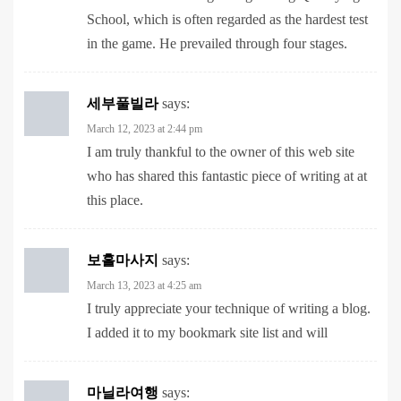
in the game. He prevailed through four stages.
세부풀빌라
says:
March 12, 2023 at 2:44 pm
I am truly thankful to the owner of this web site
who has shared this fantastic piece of writing at at
this place.
보홀마사지
says:
March 13, 2023 at 4:25 am
I truly appreciate your technique of writing a blog.
I added it to my bookmark site list and will
마닐라여행
says:
March 13, 2023 at 6:25 pm
Awesome! Its genuinely remarkable post, I have