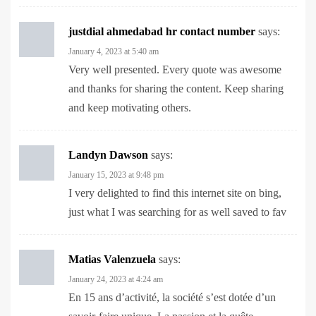
January 4, 2023 at 5:40 am
Very well presented. Every quote was awesome
and thanks for sharing the content. Keep sharing
and keep motivating others.
Landyn Dawson
says:
January 15, 2023 at 9:48 pm
I very delighted to find this internet site on bing,
just what I was searching for as well saved to fav
Matias Valenzuela
says:
January 24, 2023 at 4:24 am
En 15 ans d’activité, la société s’est dotée d’un
savoir-faire unique. La passion et la quête
d’excellence ont toujours guidé son parcours, de la