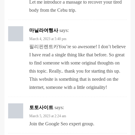
마닐라여행사
says:
March 4, 2023 at 5:40 pm
필리핀렌트카You’re so awesome! I don’t believe
I have read a single thing like that before. So great
to find someone with some original thoughts on
this topic. Really.. thank you for starting this up.
This website is something that is needed on the
internet, someone with a little originality!
토토사이트
says:
March 5, 2023 at 2:24 am
Join the Google Seo expert group.
앙헬레스마사지
says: