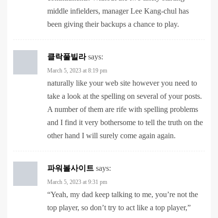
been giving their backups a chance to play.
클락풀빌라
says:
March 5, 2023 at 8:19 pm
naturally like your web site however you need to
take a look at the spelling on several of your posts.
A number of them are rife with spelling problems
and I find it very bothersome to tell the truth on the
other hand I will surely come again again.
파워볼사이트
says:
March 5, 2023 at 9:31 pm
“Yeah, my dad keep talking to me, you’re not the
top player, so don’t try to act like a top player,”
smiled Kim Si-woo, whose four PGA Tour wins
ranks him behind only countryman K.J. Choi and