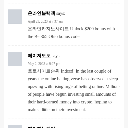
온라인블랙잭
says:
April 23, 2023 at 7:37 am
온라인카지노사이트
Unlock $200 bonus with
the Bet365 Ohio bonus code
메이저토토
says:
May 2, 2023 at 9:27 pm
토토사이트순위 Indeed! In the last couple of
years the online betting verse has observed a steep
upswing with rising urge of betting online. Millions
of people have begun investing small amounts of
their hard-earned money into crypto, hoping to
make a little on their investment.
메이저놀이터
says:
May 2, 2023 at 9:44 pm