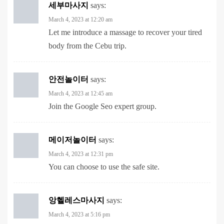
Let me introduce a massage to recover your tired
body from the Cebu trip.
안전놀이터
says:
March 4, 2023 at 12:45 am
Join the Google Seo expert group.
메이저놀이터
says:
March 4, 2023 at 12:31 pm
You can choose to use the safe site.
앙헬레스마사지
says:
March 4, 2023 at 5:16 pm
Let me introduce a massage to recover your tired
body from the Cebu trip.